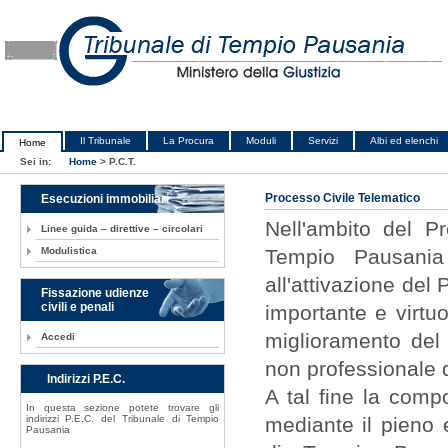
Il Tribunale
La Procura
Moduli
Servizi
Albi ed elenchi
Home
Sei in:
Home
>
P.C.T.
Esecuzioni immobiliari
Processo Civile Telematico
Nell'ambito del P
Linee guida – direttive – circolari
Modulistica
Tempio Pausania 
all'attivazione de
Fissazione udienze
civili e penali
importante e virtuo
miglioramento del 
Accedi
non professionale di 
Indirizzi P.E.C.
A tal fine la comp
In questa sezione potete trovare gli
indirizzi P.E.C. del Tribunale di Tempio
mediante il pieno 
Pausania