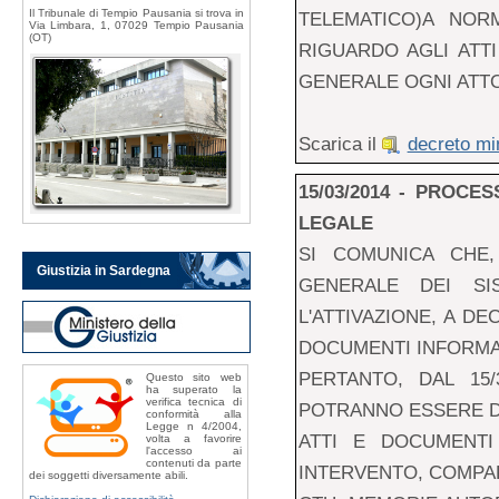
Il Tribunale di Tempio Pausania si trova in
TELEMATICO)A NORM
Via Limbara, 1, 07029 Tempio Pausania
(OT)
RIGUARDO AGLI ATTI
GENERALE OGNI ATTO
Scarica il
decreto min
15/03/2014 - PROCE
LEGALE
SI COMUNICA CHE,
Giustizia in Sardegna
GENERALE DEI SIS
L'ATTIVAZIONE, A D
DOCUMENTI INFORMAT
PERTANTO, DAL 15/
Questo sito web
ha superato la
verifica tecnica di
POTRANNO ESSERE D
conformità alla
Legge n 4/2004,
ATTI E DOCUMENTI
volta a favorire
l'accesso ai
contenuti da parte
INTERVENTO, COMPAR
dei soggetti diversamente abili.