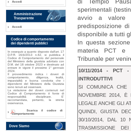
di Tempio Pausa
Accedi
sperimentali (testi
Amministrazione
avvio a valore 
Trasparente
predisposizione d
Accedi
disponibile a tutti g
Codice di comportamento
In questa sezione 
dei dipendenti pubblici
materia PCT e s
In ossequio a quanto disposto dall'art. 17
D.P.R. 16/4/2013 n.62, si pubblica il
Tribunale per venir
Codice di Comportamento del personale
del Ministero della giustizia adottato con
D.M. del 18 ottobre 2023 e destinato ad
entrare in vigore il prossimo 1° gennaio
10/11/2014 - PCT
2024.
Il provvedimento indica i doveri di
comportamento, diligenza, lealtà,
INTRODUTTIVI
imparzialità e buona condotta che i
dipendenti del Ministero della Giustizia
SI COMUNICA CHE 
sono tenuti ad osservare.
La violazione dei doveri contenuti nel
Codice di Comportamento è fonte di
NOVEMBRE 2014, È 
responsabilità disciplinare. E'
raccomandata, pertanto, la stretta
LEGALE ANCHE GLI AT
osservanza.
Scarica il codice di
QUINDI, GIUSTA DEC
comportamento
30/10/2014, DAL 10
Dove Siamo
TRASMISSIONE DEI