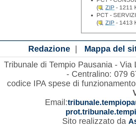
(
ZIP
- 1211 
PCT - SERVIZ
(
ZIP
- 1413 
|
Redazione
Mappa del si
Tribunale di Tempio Pausania - Via
- Centralino: 079
codice IPA spese di funzionament
Email:
tribunale.tempiopa
prot.tribunale.temp
Sito realizzato da
As