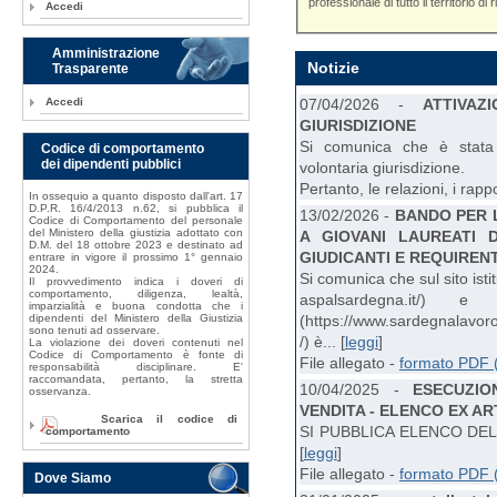
professionale di tutto il territorio di r
Accedi
Amministrazione
Notizie
Trasparente
07/04/2026 -
ATTIVA
Accedi
GIURISDIZIONE
Si comunica che è stata 
Codice di comportamento
dei dipendenti pubblici
volontaria giurisdizione.
Pertanto, le relazioni, i rappo
In ossequio a quanto disposto dall'art. 17
D.P.R. 16/4/2013 n.62, si pubblica il
13/02/2026 -
BANDO PER L
Codice di Comportamento del personale
del Ministero della giustizia adottato con
A GIOVANI LAUREATI 
D.M. del 18 ottobre 2023 e destinato ad
GIUDICANTI E REQUIREN
entrare in vigore il prossimo 1° gennaio
2024.
Si comunica che sul sito isti
Il provvedimento indica i doveri di
comportamento, diligenza, lealtà,
aspalsardegna.it/) 
imparzialità e buona condotta che i
(https://www.sardegnalavoro
dipendenti del Ministero della Giustizia
sono tenuti ad osservare.
/) è... [
leggi
]
La violazione dei doveri contenuti nel
Codice di Comportamento è fonte di
File allegato -
formato PDF 
responsabilità disciplinare. E'
raccomandata, pertanto, la stretta
10/04/2025 -
ESECUZIO
osservanza.
VENDITA - ELENCO EX AR
Scarica il codice di
SI PUBBLICA ELENCO DEL
comportamento
[
leggi
]
File allegato -
formato PDF 
Dove Siamo