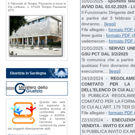
31/01/2025 -
sportello t
Il Tribunale di Tempio Pausania si trova in
AVVIO DAL 03.02.2025 - 
Via Limbara, 1, 07029 Tempio Pausania
(OT)
Il Funzionario Dirigente de
a partire dal 3 febbraio 
dovranno... [
leggi
]
File allegato -
formato PDF 
linee guida -
formato PDF (
vademecum -
formato PDF 
21/01/2025 -
SERVIZI UN
GSU PCT DAL 3/2/2025
Si comunica che a partire 
qualsiasi Foro dovranno depo
esecuzione,... [
leggi
]
Giustizia in Sardegna
24/10/2024 -
REGOLAME
COMITATO PER LA 
DELL’ELENCO DI CUI ALL’A
SI PUBBLICA REGOLAM
COMITATO PER LA FORMA
Questo sito web
ha superato la
DI CUI ALL’ART. 179 TER DIS
verifica tecnica di
conformità alla
File allegato -
formato PDF 
Legge n 4/2004,
volta a favorire
22/10/2024 -
ESECUZIO
l'accesso ai
VENDITA - INVITO EX ART
contenuti da parte
dei soggetti diversamente abili.
SI PUBBLICA INVITO EX ART