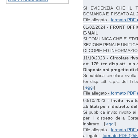
Dichiarazione di accessibilità
SI EVIDENZIA CHE IL 
DOMANDA E' FISSATO AL 
File allegato -
formato PDF 
01/02/2024 -
FRONT OFFI
E-MAIL
SI COMUNICA CHE E' STA
SEZIONE PENALE UNIFICA
DI COPIE ED INFORMAZIONI
11/10/2023 -
Circolare rivo
art 179 ter disp.att. c.p
Disposizioni progetto di d
Si pubblica circolare rivolta 
ter disp. att. c.p.c. del Tri
[
leggi
]
File allegato -
formato PDF 
03/10/2023 -
Invito rivol
abilitati per il distretto d
Si pubblica invito rivolto ai
per il distretto della Cor
inoltrare... [
leggi
]
File allegato -
formato PDF 
allegato -
formato PDF (255