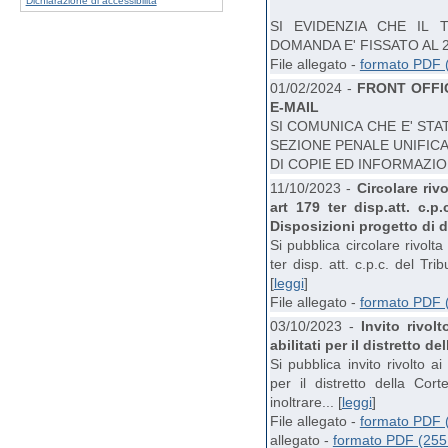
Dichiarazione di accessibilità
SI EVIDENZIA CHE IL 
DOMANDA E' FISSATO AL 
File allegato -
formato PDF 
01/02/2024 -
FRONT OFFI
E-MAIL
SI COMUNICA CHE E' STA
SEZIONE PENALE UNIFICA
DI COPIE ED INFORMAZIONI
11/10/2023 -
Circolare rivo
art 179 ter disp.att. c.p
Disposizioni progetto di d
Si pubblica circolare rivolta 
ter disp. att. c.p.c. del Tri
[
leggi
]
File allegato -
formato PDF 
03/10/2023 -
Invito rivol
abilitati per il distretto d
Si pubblica invito rivolto ai
per il distretto della Cor
inoltrare... [
leggi
]
File allegato -
formato PDF 
allegato -
formato PDF (255