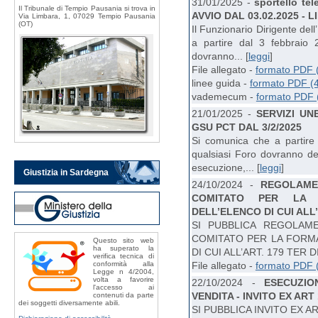
31/01/2025 -
sportello t
Il Tribunale di Tempio Pausania si trova in
AVVIO DAL 03.02.2025 - 
Via Limbara, 1, 07029 Tempio Pausania
(OT)
Il Funzionario Dirigente de
a partire dal 3 febbraio 
dovranno... [
leggi
]
File allegato -
formato PDF 
linee guida -
formato PDF (
vademecum -
formato PDF 
21/01/2025 -
SERVIZI UN
GSU PCT DAL 3/2/2025
Si comunica che a partire 
qualsiasi Foro dovranno depo
esecuzione,... [
leggi
]
Giustizia in Sardegna
24/10/2024 -
REGOLAME
COMITATO PER LA 
DELL’ELENCO DI CUI ALL’A
SI PUBBLICA REGOLAM
COMITATO PER LA FORMA
Questo sito web
ha superato la
DI CUI ALL’ART. 179 TER DIS
verifica tecnica di
conformità alla
File allegato -
formato PDF 
Legge n 4/2004,
volta a favorire
22/10/2024 -
ESECUZIO
l'accesso ai
VENDITA - INVITO EX ART
contenuti da parte
dei soggetti diversamente abili.
SI PUBBLICA INVITO EX ART