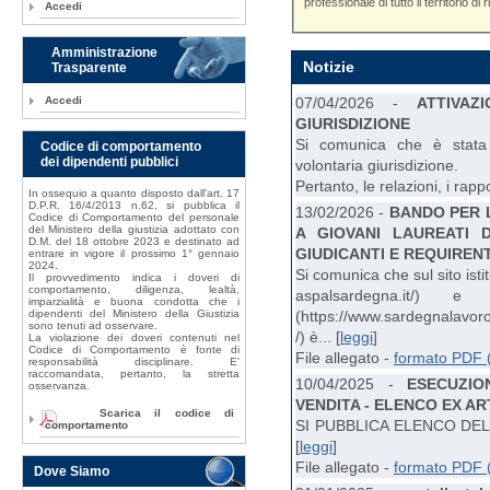
professionale di tutto il territorio di r
Accedi
Amministrazione
Notizie
Trasparente
07/04/2026 -
ATTIVA
Accedi
GIURISDIZIONE
Si comunica che è stata 
Codice di comportamento
dei dipendenti pubblici
volontaria giurisdizione.
Pertanto, le relazioni, i rappo
In ossequio a quanto disposto dall'art. 17
D.P.R. 16/4/2013 n.62, si pubblica il
13/02/2026 -
BANDO PER L
Codice di Comportamento del personale
del Ministero della giustizia adottato con
A GIOVANI LAUREATI 
D.M. del 18 ottobre 2023 e destinato ad
GIUDICANTI E REQUIREN
entrare in vigore il prossimo 1° gennaio
2024.
Si comunica che sul sito isti
Il provvedimento indica i doveri di
comportamento, diligenza, lealtà,
aspalsardegna.it/) 
imparzialità e buona condotta che i
(https://www.sardegnalavoro
dipendenti del Ministero della Giustizia
sono tenuti ad osservare.
/) è... [
leggi
]
La violazione dei doveri contenuti nel
Codice di Comportamento è fonte di
File allegato -
formato PDF 
responsabilità disciplinare. E'
raccomandata, pertanto, la stretta
10/04/2025 -
ESECUZIO
osservanza.
VENDITA - ELENCO EX AR
Scarica il codice di
SI PUBBLICA ELENCO DEL
comportamento
[
leggi
]
File allegato -
formato PDF 
Dove Siamo