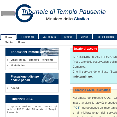
Il Tribunale
La Procura
Moduli
Servizi
Albi ed elenchi
Home
Sei in:
Home
Spazio di ascolto
Esecuzioni immobiliari
IL PRESIDENTE DEL TRIBUNALE
Linee guida – direttive – circolari
Preso atto delle osservazioni sul mer
Modulistica
Comunica
Che il servizio denominato "Spa
Fissazione udienze
indeterminato
.
civili e penali
Accedi
Processo Civile Telematico
Nell'ambito del Progetto GOL - Gi
Indirizzi P.E.C.
inteso avviare le attivi
In questa sezione potete trovare gli
(PCT)
, perseguendo un importante e virtuoso obiettivo volto all'innovazione tec
indirizzi P.E.C. del Tribunale di Tempio
Pausania
e al miglioramento del servizio Giustizia reso all